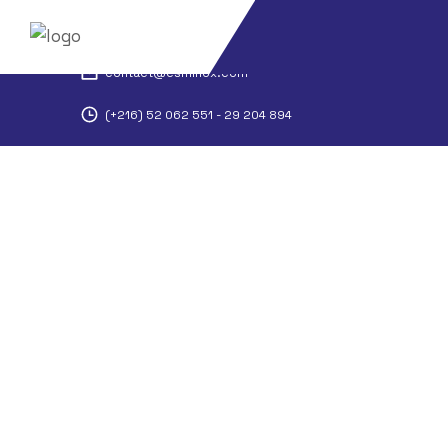
El Habibia route chavro n6 jedieda Manouba
contact@esminox.com
(+216) 52 062 551 - 29 204 894
ESM
Services
Industrie Chimique