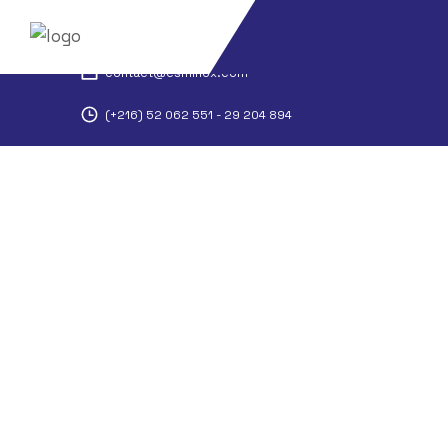
El Habibia route chavro n6 jedieda Manouba
contact@esminox.com
(+216) 52 062 551 - 29 204 894
ESM
Aménagement de laboratoire